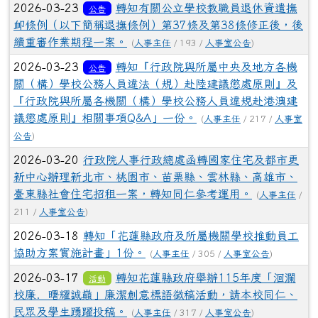
2026-03-23
轉知有關公立學校教職員退休資遣撫
公告
卹條例（以下簡稱退撫條例）第37條及第38條修正後，後
續重審作業期程一案。
(
人事主任
/ 193 /
人事室公告
)
2026-03-23
轉知『行政院與所屬中央及地方各機
公告
關（構）學校公務人員違法（規）赴陸建議懲處原則』及
『行政院與所屬各機關（構）學校公務人員違規赴港澳建
議懲處原則』相關事項Q&A」一份。
(
人事主任
/ 217 /
人事室
公告
)
2026-03-20
行政院人事行政總處函轉國家住宅及都市更
新中心辦理新北市、桃園市、苗栗縣、雲林縣、高雄市、
臺東縣社會住宅招租一案，轉知同仁參考運用。
(
人事主任
/
211 /
人事室公告
)
2026-03-18
轉知「花蓮縣政府及所屬機關學校推動員工
協助方案實施計畫」1份。
(
人事主任
/ 305 /
人事室公告
)
2026-03-17
轉知花蓮縣政府舉辦115年度「洄瀾
活動
校廉．曙耀誠巔」廉潔創意標語徵稿活動，請本校同仁、
民眾及學生踴躍投稿。
(
人事主任
/ 317 /
人事室公告
)