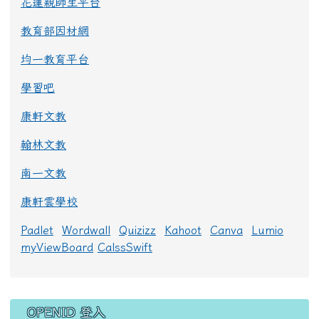
花蓮親師生平台
教育部因材網
均一教育平台
學習吧
康軒文教
翰林文教
南一文教
康軒雲學校
Padlet
Wordwall
Quizizz
Kahoot
Canva
Lumio
myViewBoard
CalssSwift
右邊區域內容
OPENID 登入