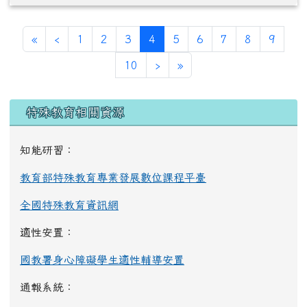
第一頁
上一頁
(目前頁次)
«
‹
1
2
3
4
5
6
7
8
9
下一頁
最後頁
10
›
»
左邊區域內容
特殊教育相關資源
知能研習：
教育部特殊教育專業發展數位課程平臺
全國特殊教育資訊網
適性安置：
國教署身心障礙學生適性輔導安置
通報系統：