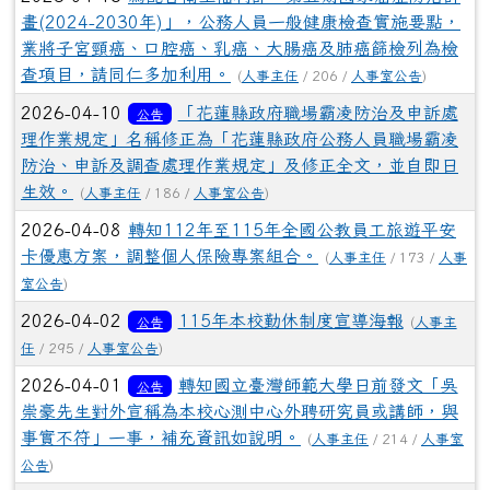
畫(2024-2030年)」，公務人員一般健康檢查實施要點，
業將子宮頸癌、口腔癌、乳癌、大腸癌及肺癌篩檢列為檢
查項目，請同仁多加利用。
(
人事主任
/ 206 /
人事室公告
)
2026-04-10
「花蓮縣政府職場霸凌防治及申訴處
公告
理作業規定」名稱修正為「花蓮縣政府公務人員職場霸凌
防治、申訴及調查處理作業規定」及修正全文，並自即日
生效。
(
人事主任
/ 186 /
人事室公告
)
2026-04-08
轉知112年至115年全國公教員工旅遊平安
卡優惠方案，調整個人保險專案組合。
(
人事主任
/ 173 /
人事
室公告
)
2026-04-02
115年本校勤休制度宣導海報
公告
(
人事主
任
/ 295 /
人事室公告
)
2026-04-01
轉知國立臺灣師範大學日前發文「吳
公告
崇豪先生對外宣稱為本校心測中心外聘研究員或講師，與
事實不符」一事，補充資訊如說明。
(
人事主任
/ 214 /
人事室
公告
)