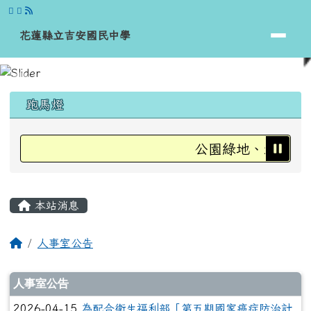
花蓮縣立吉安國民中學
跳至主內容區
花蓮縣立吉安國民中學
頁尾區域
上中區域內容
跑馬燈
公園綠地、運動場、
主內容區域
本站消息
回首頁
人事室公告
文章列表
人事室公告
2026-04-15
為配合衛生福利部「第五期國家癌症防治計