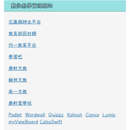
數位教學資源網站
花蓮親師生平台
教育部因材網
均一教育平台
學習吧
康軒文教
翰林文教
南一文教
康軒雲學校
Padlet
Wordwall
Quizizz
Kahoot
Canva
Lumio
myViewBoard
CalssSwift