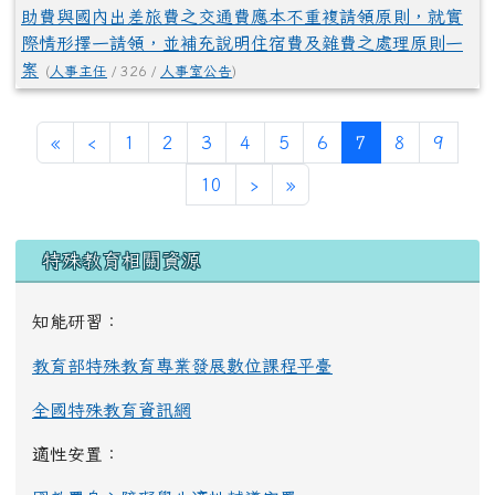
助費與國內出差旅費之交通費應本不重複請領原則，就實
際情形擇一請領，並補充說明住宿費及雜費之處理原則一
案
(
人事主任
/ 326 /
人事室公告
)
第一頁
上一頁
(目前頁次)
«
‹
1
2
3
4
5
6
7
8
9
下一頁
最後頁
10
›
»
左邊區域內容
特殊教育相關資源
知能研習：
教育部特殊教育專業發展數位課程平臺
全國特殊教育資訊網
適性安置：