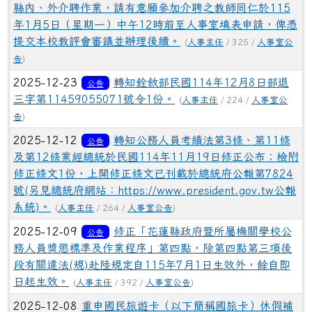
縣內、外介聘作業，請有意願參加介聘之教師同仁於115
年1月5日（星期一）中午12時前至人事室填表申請，俾憑
提交本校教評會審議並辦理後續。
(
人事主任
/ 325 /
人事室公
告
)
2025-12-23
轉知銓敘部民國114年12月8日部退
公告
三字第11459055071號令1份。
(
人事主任
/ 224 /
人事室公
告
)
2025-12-12
轉知公務人員考績法第3條、第11條
公告
及第12條業經總統於民國114年11月19日修正公布；檢附
修正條文1份，上開修正條文已刊載於總統府公報第7824
號(另見總統府網站：https://www.president.gov.tw公報
系統)。
(
人事主任
/ 264 /
人事室公告
)
2025-12-09
修正「花蓮縣政府暨所屬機關學校公
公告
務人員獎懲標準及作業程序」第四點，除第四點第三項後
段有關違法(規)赴陸規定自115年7月1日生效外，餘自即
日起生效。
(
人事主任
/ 392 /
人事室公告
)
2025-12-08
重申國民旅遊卡（以下簡稱國旅卡）休假補