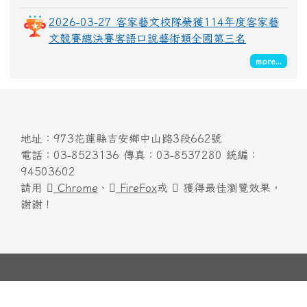
2026-03-27 客家藝文校隊榮獲114年度客家藝
文競賽總決賽客語口說藝術類全國第三名
more...
頁尾區域內容
地址：973花蓮縣吉安鄉中山路3段662號
電話：03-8523136 傳真：03-8537280 統編：
94503602
請用
Chrome
、
FireFox
或
獲得最佳瀏覽效果，
謝謝！