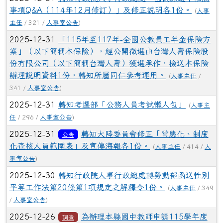
事項Q&A（114年12月修訂）」及修正說明各1份。
(
人事
主任
/ 321 /
人事室公告
)
2025-12-31
「115年至117年-全國公教員工年金保險方
案」（以下簡稱本保險），經公開徵選由台灣人壽保險股
份有限公司（以下簡稱台灣人壽）獲選承作，檢送本保險
辦理說明資料1份，轉知所屬同仁參考運用。
(
人事主任
/
341 /
人事室公告
)
2025-12-31
轉知考選部「公務人員考試懶人包」
(
人事主
任
/ 296 /
人事室公告
)
2025-12-31
轉知大陸委員會修正「常態化、制度
公告
化查核人員範圍表」及宣傳海報各1份。
(
人事主任
/ 414 /
人
事室公告
)
2025-12-30
轉知行政院人事行政總處轉勞動部函送性別
平等工作法第20條第1項規定之解釋令1份。
(
人事主任
/ 349
/
人事室公告
)
2025-12-26
為辦理本縣國中教師申請115學年度
調查