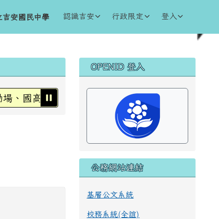
認識吉安
行政限定
登入
立吉安國民中學
右邊區域內容
OPENID 登入
、國高中小學、幼兒園及醫療機構為禁菸場所，請勿吸菸
公務網站連結
基層公文系統
校務系統(全誼)