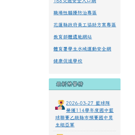
168交通安全入口網
職場性騷擾防治專區
花蓮縣政府員工協助方案專區
教育部體適能網站
體育署學生水域運動安全網
健康促進學校
最新榮譽榜
2026-03-27 籃球隊
榮獲114學年度國中籃
球聯賽乙級縣市預賽國中男
生組亞軍