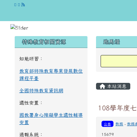
跳至主內容區
花蓮縣立吉安國民中學
頁尾區域
左邊區域內容
上中區域
特殊教育相關資源
跑馬燈
知能研習：
教育部特殊教育專業發展數位
課程平臺
主內容區
本站消息
全國特殊教育資訊網
適性安置：
108學年度
國教署身心障礙學生適性輔導
安置
公告
教務
-
教務
通報系統：
15679