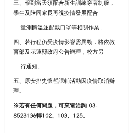
三、報到當天須配合新生訓練穿著制服，
學生及陪同家長再視疫情發展配合
量測體溫並配戴口罩等相關作業
。
四、若行程仍受疫情影響需異動，將依教
育部及花蓮縣政府公告辦理，校方另
行通知。
五、原安排史懷哲課輔活動因疫情取消辦
理。
※若有任何問題，可來電洽詢
03-
轉
、
、
。
8523136
102
103
125