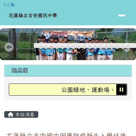
花蓮縣立吉安國民中學
跳至主內容區
花蓮縣立吉安國民中學
頁尾區域
上中區域內容
跑馬燈
公園綠地、運動場、國高中小學
主內容區域
本站消息
花蓮縣立吉安國中因應防疫新生入學延後