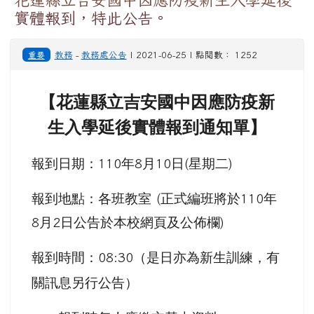
實體報到，特此公告。
重要
教務
-
教務處公告
| 2021-06-25 | 點閱數： 1252
【
花蓮縣立吉安國中因應防疫新
生入學延後實體報到通知單
】
報到日期：
年
月
日
星期二
110
8
10
(
)
報到地點：各班教室
正式編班將於
年
(
110
月
日公告於本校網頁及公佈欄
8
2
)
報到時間：
（
是日亦為新生訓練
，
有
08:30
關訊息另行公告
）