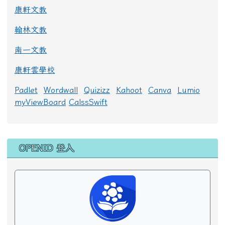
康軒文教
翰林文教
南一文教
康軒雲學校
Padlet
Wordwall
Quizizz
Kahoot
Canva
Lumio
myViewBoard
CalssSwift
右邊區域內容
OPENID 登入