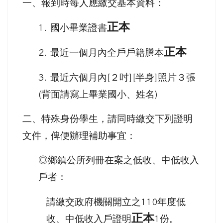
一、報到時每人應繳交基本資料：
正本
國小畢業證書
1.
正本
最近一個月內全戶戶籍謄本
2.
最近六個月內
２吋
半身
照片３張
3.
[
][
]
背面請寫上畢業國小、姓名
(
)
二、特殊身份學生，請同時繳交下列證明
文件，俾便辦理補助事宜
：
◎鄉鎮公所列冊在案之低收、中低收入
戶者：
請繳交政府機關開立之
年度低
110
正本
收、中低收入戶證明
份。
1