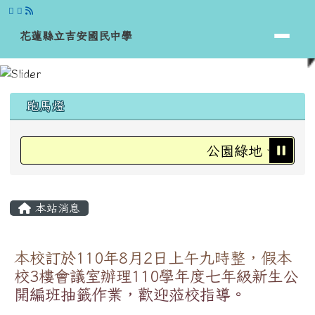
花蓮縣立吉安國民中學
跳至主內容區
花蓮縣立吉安國民中學
頁尾區域
上中區域內容
跑馬燈
公園綠地、運動場
主內容區域
本站消息
本校訂於110年8月2日上午九時整，假本
校3樓會議室辦理110學年度七年級新生公
開編班抽籤作業，歡迎蒞校指導。