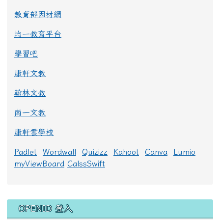
教育部因材網
均一教育平台
學習吧
康軒文教
翰林文教
南一文教
康軒雲學校
Padlet
Wordwall
Quizizz
Kahoot
Canva
Lumio
myViewBoard
CalssSwift
右邊區域內容
OPENID 登入