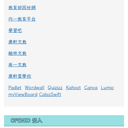
教育部因材網
均一教育平台
學習吧
康軒文教
翰林文教
南一文教
康軒雲學校
Padlet
Wordwall
Quizizz
Kahoot
Canva
Lumio
myViewBoard
CalssSwift
右邊區域內容
OPENID 登入