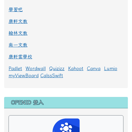
學習吧
康軒文教
翰林文教
南一文教
康軒雲學校
Padlet
Wordwall
Quizizz
Kahoot
Canva
Lumio
myViewBoard
CalssSwift
右邊區域內容
OPENID 登入