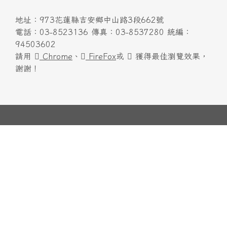
頁尾區域內容
地址：973花蓮縣吉安鄉中山路3段662號
電話：03-8523136 傳真：03-8537280 統編：
94503602
請用
Chrome
、
FireFox
或
獲得最佳瀏覽效果，
謝謝！