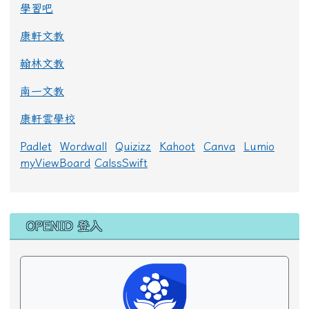
學習吧
康軒文教
翰林文教
南一文教
康軒雲學校
Padlet
Wordwall
Quizizz
Kahoot
Canva
Lumio
myViewBoard
CalssSwift
右邊區域內容
OPENID 登入