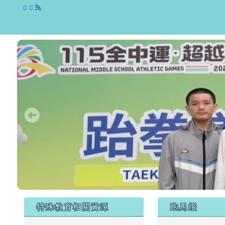
跳至主內容區
花蓮縣立吉安國民中學
頁尾區域
左邊區域內容
上中區域
特殊教育相關資源
跑馬燈