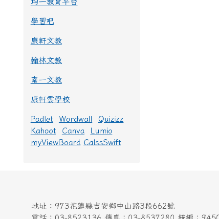
均一教育平台
學習吧
康軒文教
翰林文教
南一文教
康軒雲學校
Padlet
Wordwall
Quizizz
Kahoot
Canva
Lumio
myViewBoard
CalssSwift
頁尾區域內容
地址：973花蓮縣吉安鄉中山路3段662號
電話：03-8523136 傳真：03-8537280 統編：9450