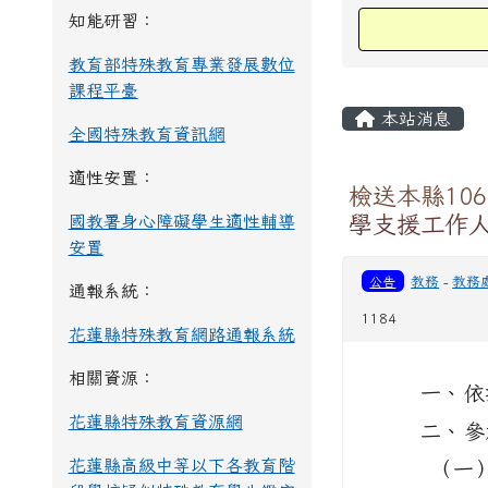
知能研習：
教育部特殊教育專業發展數位
課程平臺
主內容區
本站消息
全國特殊教育資訊網
適性安置：
檢送本縣10
學支援工作
國教署身心障礙學生適性輔導
安置
公告
教務
-
教務
通報系統：
1184
花蓮縣特殊教育網路通報系統
相關資源：
一、
依
花蓮縣特殊教育資源網
二、
參
花蓮縣高級中等以下各教育階
（一