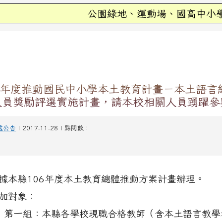
公園綠地、運動場、國高中小學、幼
域
6年度推動國民中小學本土教育計畫－本土語言
人員獎勵評選實施計畫，請本校相關人員踴躍參
處公告
| 2017-11-28 | 點閱數：
據本縣106年度本土教育總體推動方案計畫辦理。
加對象：
）
第一組：本縣各學校現職合格教師（含本土語言教學