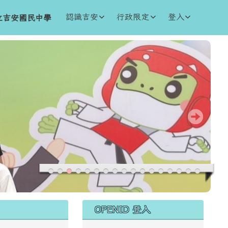
認識吉安
行政限定
登入
立吉安國民中學
右邊區域內容
OPENID 登入