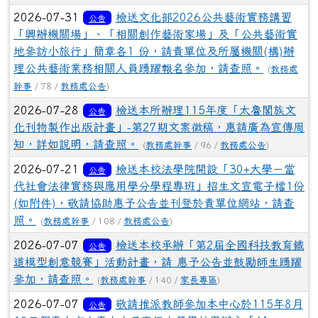
2026-07-31
檢送文化部2026公共藝術實務講習
公告
「興辦機關場」、「相關創作藝術家場」及「公共藝術實
地參訪小旅行」簡章各1 份，請貴單位及所屬機關(構)辦
理公共藝術業務相關人員踴躍報名參加，請查照。
(
教務處
幹事
/ 78 /
教務處公告
)
2026-07-28
檢送本所辦理115年度「太魯閣族文
公告
化刊物製作出版計畫」-第27期文案徵稿，惠請廣為宣傳周
知，詳如說明，請查照。
(
教務處幹事
/ 96 /
教務處公告
)
2026-07-21
檢送本校法學院開設「30+大學－當
公告
代社會法律實務與應用學分學程專班」招生文宣電子檔1份
(如附件)，敬請協助惠予公告並刊登於貴單位網站，請查
照。
(
教務處幹事
/ 108 /
教務處公告
)
2026-07-07
檢送本校承辦「第2屆全國科技教育鐵
公告
道模型創意競賽」活動計畫，請 惠予公告並鼓勵師生踴躍
參加，請查照。
(
教務處幹事
/ 140 /
家長專區
)
2026-07-07
敬請推派教師參加本中心於115年8月
公告