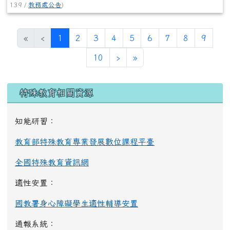
139 /
教務處公告
)
(目前頁次)
«
‹
1
2
3
4
5
6
7
8
9
下一頁
最後頁
10
›
»
左邊區域內容
特殊教育相關資源
知能研習：
教育部特殊教育專業發展數位課程平臺
全國特殊教育資訊網
適性安置：
國教署身心障礙學生適性輔導安置
通報系統：