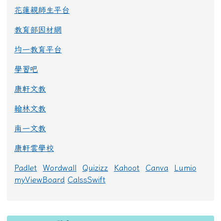
花蓮親師生平台
教育部因材網
均一教育平台
學習吧
康軒文教
翰林文教
南一文教
康軒雲學校
Padlet
Wordwall
Quizizz
Kahoot
Canva
Lumio
myViewBoard
CalssSwift