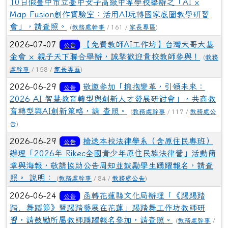
10日假臺中市立臺中女子高級中等學校舉辦之「AI ×
Map Fusion創作實驗室：活用AI玩轉國家底圖教學研習
會」，請查照。
(
教務處幹事
/ 161 /
家長專區
)
2026-07-07
【免費教師AI工作坊】台灣大哥大基
公告
金會 × 親子天下聯合舉辦，誠摯歡迎貴校教師參與！
(
教務
處幹事
/ 158 /
家長專區
)
2026-06-29
敬邀參加「擁抱變革，引領未來：
公告
2026 AI 智慧教育轉型與創新人才發展研討會」，共商教
育轉型與AI創新策略，請 查照。
(
教務處幹事
/ 117 /
教務處公
告
)
2026-06-29
檢送本校法律學系（含原住民專班）
公告
辦理「2026年 Rikec全國青少年原住民族法律營」活動簡
章與海報，敬請協助公告周知並鼓勵學生踴躍報名，請查
照。 說明：
(
教務處幹事
/ 84 /
教務處公告
)
2026-06-24
函轉花蓮縣文化局辦理「《踢踢踏
公告
踏．舞蹈節》暨踢踏藝展在花蓮」踢踏舞工作坊教師研
習，請鼓勵所屬教師踴躍報名參加，請查照。
(
教務處幹事
/