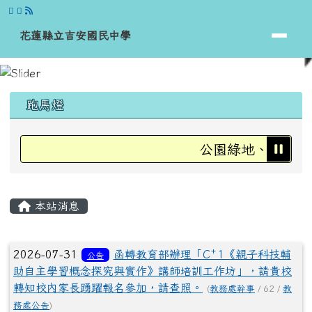
花蓮縣立吉安國民中學
跳至主內容區
花蓮縣立吉安國民中學
頁尾區域
上中區域內容
跑馬燈
公園綠地、運動場、
主內容區域
本站消息
文章列表
2026-07-31
函轉教育部辦理「C⁺1《親子科技輔
公告
助自主學習概念探究與實作》講師培訓工作坊」，請貴校
轉知校內家長踴躍報名參加，請查照。
(
教務處幹事
/ 62 /
教
務處公告
)